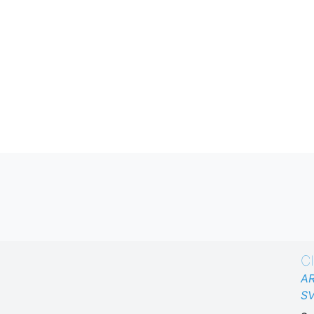
C
AR
SV