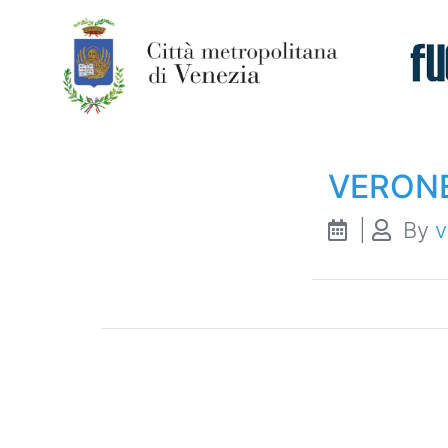
Indirizzo:
Sc
VERON
|
By
v