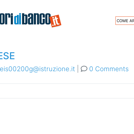
Archive
COME AR
ienze Umane con Proge
ESE
eis00200g@istruzione.it
|
0 Comments