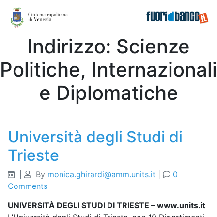
Archive
Indirizzo:
Scienze
Politiche, Internazionali
e Diplomatiche
Università degli Studi di
Trieste
|
By
monica.ghirardi@amm.units.it
|
0
Comments
UNIVERSITÀ DEGLI STUDI DI TRIESTE – www.units.it