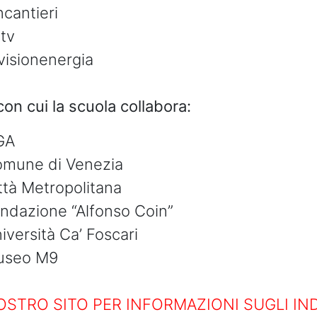
ncantieri
tv
visionenergia
con cui la scuola collabora:
GA
mune di Venezia
ttà Metropolitana
ndazione “Alfonso Coin”
iversità Ca’ Foscari
useo M9
NOSTRO SITO PER INFORMAZIONI SUGLI IND