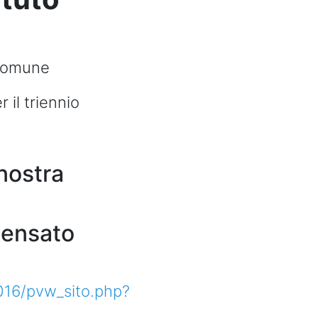
 comune
 il triennio
 nostra
pensato
016/pvw_sito.php?