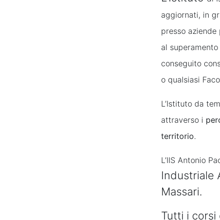
aggiornati, in 
presso aziende p
al superamento d
conseguito conse
o qualsiasi Faco
L’Istituto da te
attraverso i
per
territorio
.
L’IIS Antonio Pa
Industriale 
Massari.
Tutti i cors