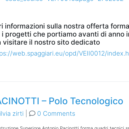
ri informazioni sulla nostra offerta form
i progetti che portiamo avanti di anno i
 visitare il nostro sito dedicato
ps://web.spaggiari.eu/opd/VEII0012/index.h
PACINOTTI – Polo Tecnologico
ilvia zirti
|
0 Comments
Istruzione Superiore Antonio
Pacinotti forma quadri tecnici s