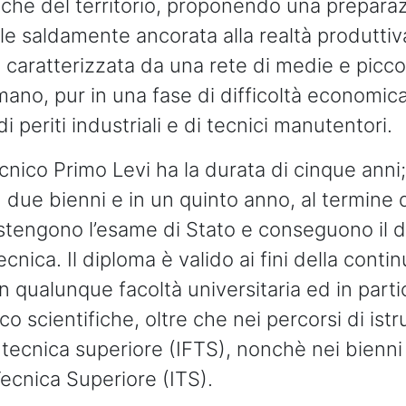
he del territorio, proponendo una prepara
le saldamente ancorata alla realtà produttiv
 caratterizzata da una rete di medie e picc
ano, pur in una fase di difficoltà economic
di periti industriali e di tecnici manutentori.
ecnico Primo Levi ha la durata di cinque anni;
 due bienni e in un quinto anno, al termine d
stengono l’esame di Stato e conseguono il d
ecnica. Il diploma è valido ai fini della conti
in qualunque facoltà universitaria ed in parti
co scientifiche, oltre che nei percorsi di ist
tecnica superiore (IFTS), nonchè nei bienni
Tecnica Superiore (ITS).