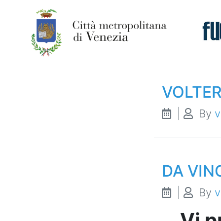
VOLTE
|
By
v
DA VIN
|
By
v
Vi p