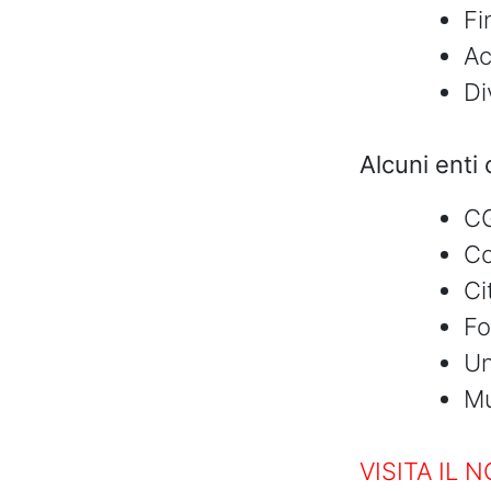
Fi
Ac
Di
Alcuni enti 
C
Co
Ci
Fo
Un
M
VISITA IL 