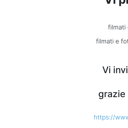
filmat
filmati e f
Vi inv
grazie
https://www