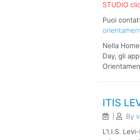
STUDIO cli
Puoi contat
orientament
Nella Homep
Day, gli ap
Orientamen
ITIS LE
|
By
v
L’I.I.S. Lev