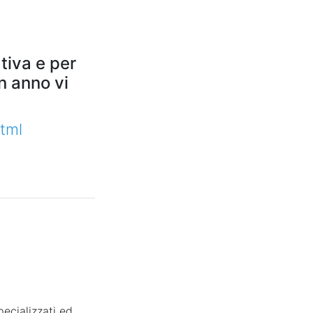
ativa e per
n anno vi
tml
pecializzati ed