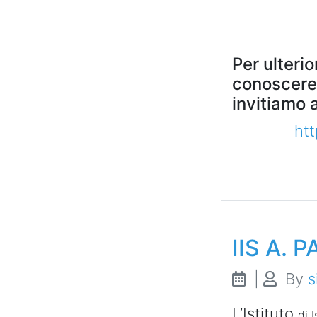
Per ulterio
conoscere 
invitiamo a
htt
IIS A. 
|
By
s
L’Istituto
di 