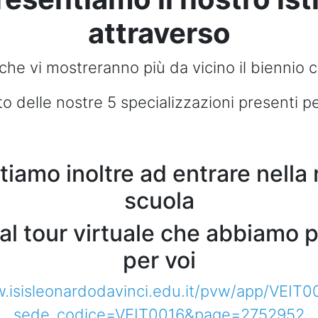
attraverso
i che vi mostreranno più da vicino il biennio
oto delle nostre 5 specializzazioni presenti per
itiamo inoltre ad entrare nella
scuola
 al tour virtuale che abbiamo 
per voi
.isisleonardodavinci.edu.it/pvw/app/VEIT0
sede_codice=VEIT0016&page=2752952