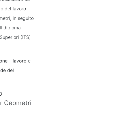
o del lavoro
metri, in seguito
Il diploma
Superiori (ITS)
ione – lavoro
e
nde del
o
er Geometri