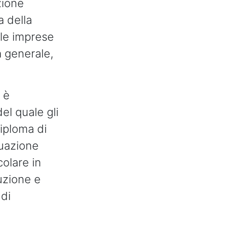
zione
a della
ole imprese
a generale,
 è
el quale gli
iploma di
nuazione
colare in
ruzione e
 di