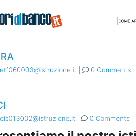
Archive
COME AR
Indirizzo:
Elettrotecnic
RRA
etf060003@istruzione.it
|
0 Comments
CI
eis013002@istruzione.it
|
0 Comments
resentiamo il nostro ist