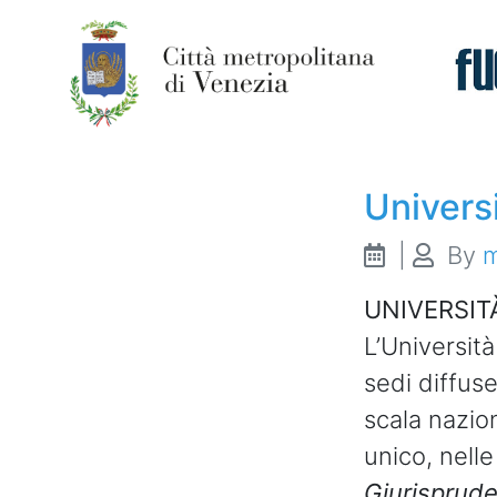
Indirizzo:
Biologia
Universi
|
By
m
UNIVERSITÀ
L’Università
sedi diffuse
scala nazio
unico, nell
Giurisprude