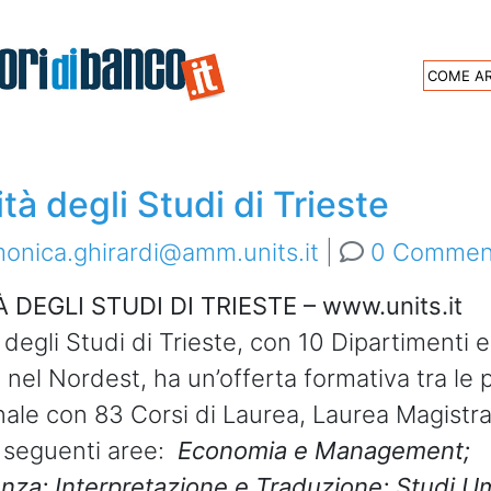
Archive
COME AR
, Biotecnologia, Genom
tà degli Studi di Trieste
onica.ghirardi@amm.units.it
|
0 Commen
 DEGLI STUDI DI TRIESTE – www.units.it
 degli Studi di Trieste, con 10 Dipartimenti 
 nel Nordest, ha un’offerta formativa tra le 
nale con 83 Corsi di Laurea, Laurea Magistral
e seguenti aree:
Economia e Management;
nza; Interpretazione e Traduzione; Studi Um