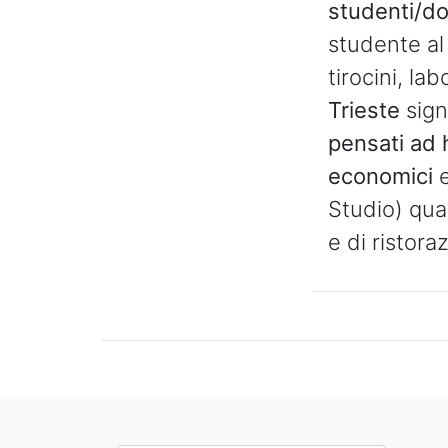
studenti/do
studente al
tirocini, la
Trieste
sign
pensati ad h
economici
Studio) qua
e di ristora