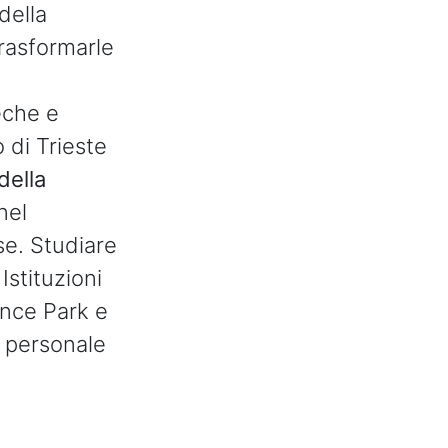
 della
trasformarle
eche e
 di Trieste
della
nel
se. Studiare
Istituzioni
ence Park e
l personale