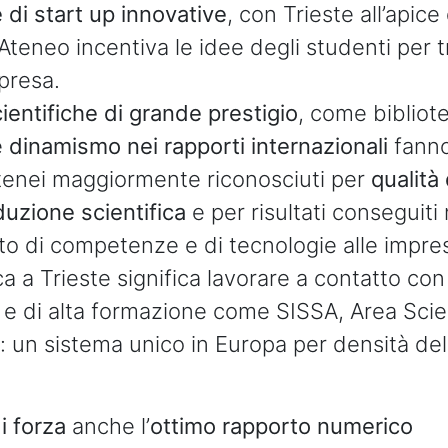
 di start up innovative
, con Trieste all’apice
L’Ateneo incentiva le idee degli studenti per 
presa.
ientifiche di grande prestigio
, come bibliot
e
dinamismo nei rapporti internazionali
fanno
tenei maggiormente riconosciuti per
qualità 
duzione scientifica
e per risultati conseguiti 
to di competenze e di tecnologie alle impre
ca a Trieste significa lavorare a contatto con 
e e di alta formazione come SISSA, Area Sci
: un sistema unico in Europa per densità de
di forza
anche l’
ottimo rapporto numerico