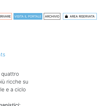
RIVARE
VISITA IL PORTALE
ARCHIVIO
AREA RISERVATA
ica e Neuroscienze
ts
e quattro
più ricche su
e e a ciclo
anistici;