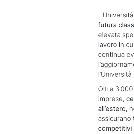
L’Università
futura clas
elevata spec
lavoro in c
continua ev
l’aggiorname
l’Università
Oltre 3.000 
imprese,
ce
all’estero,
n
assicurano
competitivi i