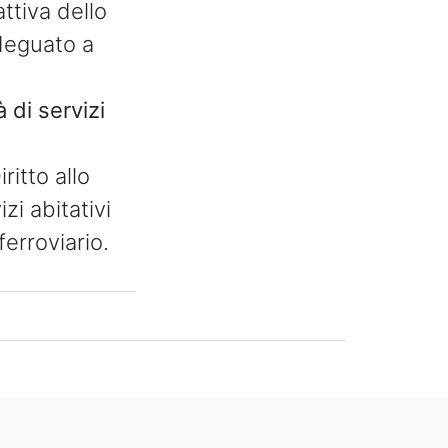
ttiva dello
deguato a
à di servizi
ritto allo
izi abitativi
ferroviario.