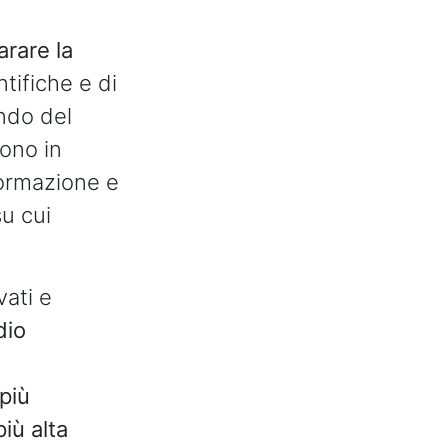
arare la
ntifiche e di
ondo del
sono in
formazione e
su cui
vati e
dio
più
più alta