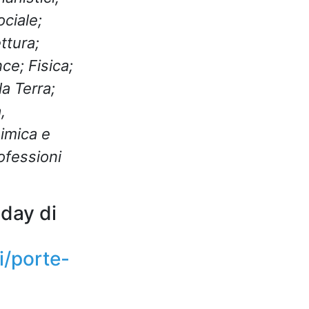
ciale;
ttura;
ce; Fisica;
la Terra;
,
imica e
ofessioni
 day di
si/porte-