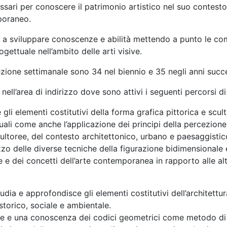
ssari per conoscere il patrimonio artistico nel suo contesto
mporaneo.
 e a sviluppare conoscenze e abilità mettendo a punto le c
ogettuale nell’ambito delle arti visive.
lezione settimanale sono 34 nel biennio e 35 negli anni succe
ell’area di indirizzo dove sono attivi i seguenti percorsi di
 gli elementi costitutivi della forma grafica pittorica e scu
uali come anche l’applicazione dei principi della percezione 
scultoree, del contesto architettonico, urbano e paesaggistic
zo delle diverse tecniche della figurazione bidimensionale 
che e dei concetti dell’arte contemporanea in rapporto alle 
tudia e approfondisce gli elementi costitutivi dell’architettur
storico, sociale e ambientale.
le e una conoscenza dei codici geometrici come metodo di