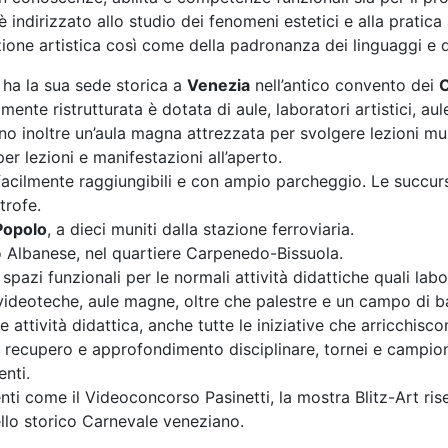
 indirizzato allo studio dei fenomeni estetici e alla pratica 
zione artistica così come della padronanza dei linguaggi e de
 ha la sua sede storica a
Venezia
nell’antico convento dei
C
nte ristrutturata è dotata di aule, laboratori artistici, aule
ano inoltre un’aula magna attrezzata per svolgere lezioni mu
er lezioni e manifestazioni all’aperto.
acilmente raggiungibili e con ampio parcheggio. Le succursa
trofe.
Popolo
, a dieci muniti dalla stazione ferroviaria.
o Albanese, nel quartiere Carpenedo-Bissuola.
azi funzionali per le normali attività didattiche quali labora
e videoteche, aule magne, oltre che palestre e un campo di b
 attività didattica, anche tutte le iniziative che arricchisco
 recupero e approfondimento disciplinare, tornei e campionati
enti.
nti come il Videoconcorso Pasinetti, la mostra Blitz-Art ris
dello storico Carnevale veneziano.