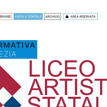
RIVARE
VISITA IL PORTALE
ARCHIVIO
AREA RISERVATA
ORMATIVA
EZIA