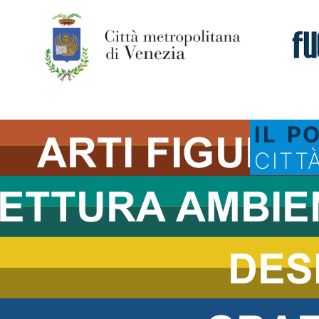
IL P
CITT