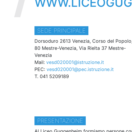
WWW.LICEOGUGG
SEDE PRINCIPALE
Dorsoduro 2613 Venezia, Corso del Popolo
80 Mestre-Venezia, Via Rielta 37 Mestre-
Venezia
Mail:
vesd020001@istruzione.it
PEC:
vesd020001@pec.istruzione.it
T. 041 5209189
PRESENTAZIONE
Al Liceo Guggenheim formiamo persone con c