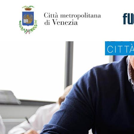
IL P
CITT